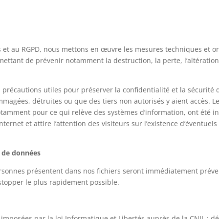
s et au RGPD, nous mettons en œuvre les mesures techniques et org
ttant de prévenir notamment la destruction, la perte, l’altération,
précautions utiles pour préserver la confidentialité et la sécurité
agées, détruites ou que des tiers non autorisés y aient accès. L
 notamment pour ce qui relève des systèmes d’information, ont été i
ternet et attire l’attention des visiteurs sur l’existence d’éventuels
e de données
ersonnes présentent dans nos fichiers seront immédiatement préve
a stopper le plus rapidement possible.
mposées par la loi Informatique et Libertés auprès de la CNIL : d