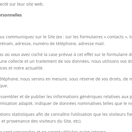
cté sur leur site web.
ersonnelles
s communiquez sur le Site (ex : sur les formulaires « contacts », lo
prénom, adresse, numéro de téléphone, adresse mail.
as où vous avez coché la case prévue à cet effet sur le formulaire 
e collecte et un traitement de vos données, nous utilisons vos d
ces et notre actualité.
e téléphone, nous serons en mesure, sous réserve de vos droits, de
ique.
assembler et de publier les informations génériques relatives aux pr
onymisation adapté, indiquer de données nominatives telles que le n
ns statistiques afin de connaître l’utilisation que les visiteurs f
 et provenance des visiteurs du Site, etc).
rs sont conservées et ne seront utilisées qu’en interne.