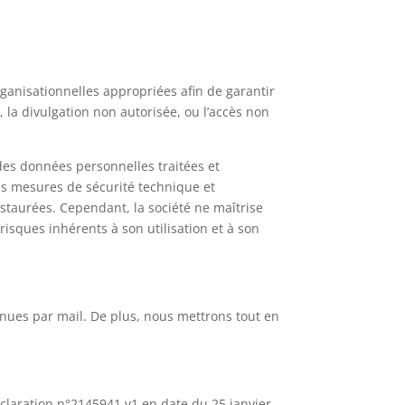
anisationnelles appropriées afin de garantir
 la divulgation non autorisée, ou l’accès non
 des données personnelles traitées et
es mesures de sécurité technique et
nstaurées. Cependant, la société ne maîtrise
 risques inhérents à son utilisation et à son
nues par mail. De plus, nous mettrons tout en
éclaration n°2145941 v1 en date du 25 janvier