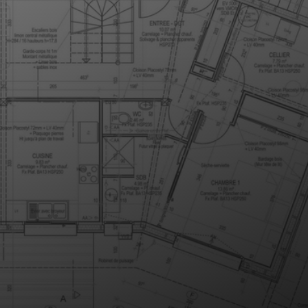
8 rue Maurice Garnier, 05000 Gap
06 20 41 35 45
anne.motte.architecte@gmail.com